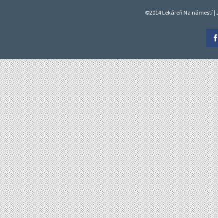
©2014 Lekáreň Na námestí | J