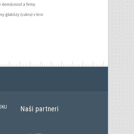
re domácnosť a firmy
ny glukózy (cukru) v krvi
OKU
Naši partneri