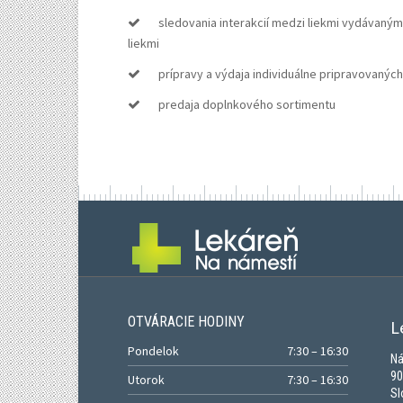
sledovania interakcií medzi liekmi vydávaným
liekmi
prípravy a výdaja individuálne pripravovaných 
predaja doplnkového sortimentu
OTVÁRACIE HODINY
L
Pondelok
7:30 – 16:30
Ná
90
Utorok
7:30 – 16:30
Sl