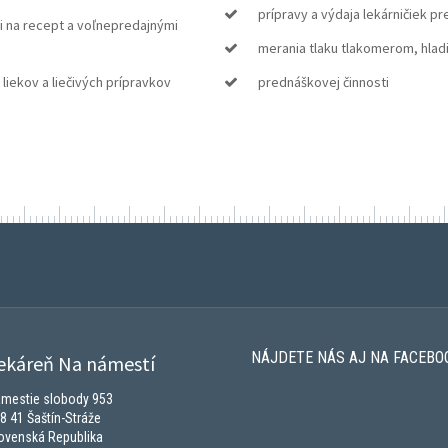
prípravy a výdaja lekárničiek p
i na recept a voľnepredajnými
merania tlaku tlakomerom, hladi
liekov a liečivých prípravkov
prednáškovej činnosti
NÁJDETE NÁS AJ NA FACEBO
ekáreň Na námestí
mestie slobody 953
8 41 Šaštín-Stráže
ovenská Republika