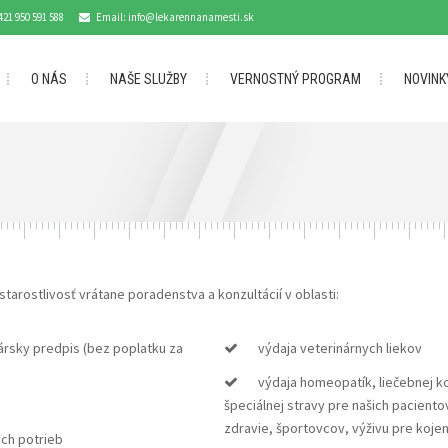
421 950 591 588
Email: info@lekarennanamesti.sk
O NÁS
NAŠE SLUŽBY
VERNOSTNÝ PROGRAM
NOVINK
arostlivosť vrátane poradenstva a konzultácií v oblasti:
kársky predpis (bez poplatku za
výdaja veterinárnych liekov
výdaja homeopatík, liečebnej k
špeciálnej stravy pre našich pacientov
zdravie, športovcov, výživu pre kojen
ych potrieb