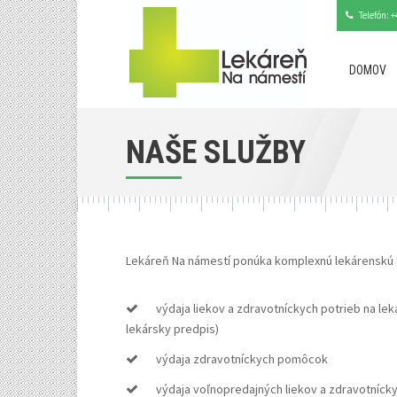
Telefón: +
DOMOV
NAŠE SLUŽBY
Lekáreň Na námestí ponúka komplexnú lekárenskú st
výdaja liekov a zdravotníckych potrieb na le
lekársky predpis)
výdaja zdravotníckych pomôcok
výdaja voľnopredajných liekov a zdravotníck