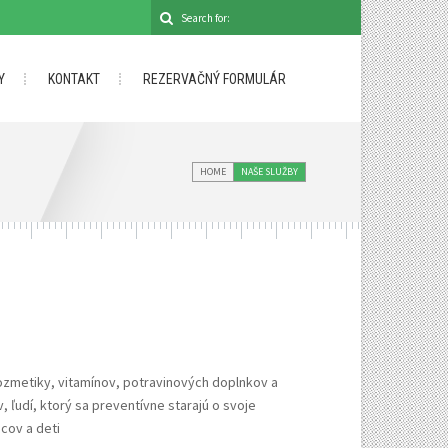
Y
KONTAKT
REZERVAČNÝ FORMULÁR
HOME
NAŠE SLUŽBY
ozmetiky, vitamínov, potravinových doplnkov a
, ľudí, ktorý sa preventívne starajú o svoje
cov a deti